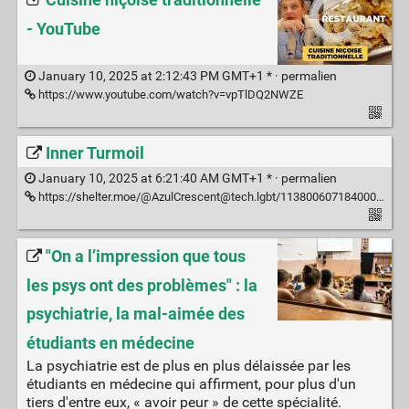
Cuisine niçoise traditionnelle
- YouTube
January 10, 2025 at 2:12:43 PM GMT+1 * ·
permalien
https://www.youtube.com/watch?v=vpTlDQ2NWZE
Inner Turmoil
January 10, 2025 at 6:21:40 AM GMT+1 * ·
permalien
https://shelter.moe/@AzulCrescent@tech.lgbt/113800607184000729
"On a l’impression que tous
les psys ont des problèmes" : la
psychiatrie, la mal-aimée des
étudiants en médecine
La psychiatrie est de plus en plus délaissée par les
étudiants en médecine qui affirment, pour plus d'un
tiers d'entre eux, « avoir peur » de cette spécialité.