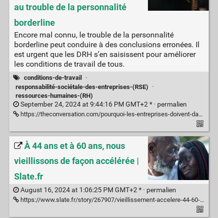
au trouble de la personnalité
borderline
Encore mal connu, le trouble de la personnalité
borderline peut conduire à des conclusions erronées. Il
est urgent que les DRH s’en saisissent pour améliorer
les conditions de travail de tous.
conditions-de-travail
·
responsabilité-sociétale-des-entreprises-(RSE)
·
ressources-humaines-(RH)
September 24, 2024 at 9:44:16 PM GMT+2 * ·
permalien
https://theconversation.com/pourquoi-les-entreprises-doivent-davantage-sinteresser-au-trouble-de-la-personnalite-borderline-238816
À 44 ans et à 60 ans, nous
vieillissons de façon accélérée |
Slate.fr
August 16, 2024 at 1:06:25 PM GMT+2 * ·
permalien
https://www.slate.fr/story/267907/vieillissement-accelere-44-60-ans-corps-vagues-molecules-microbes-corps-vieux