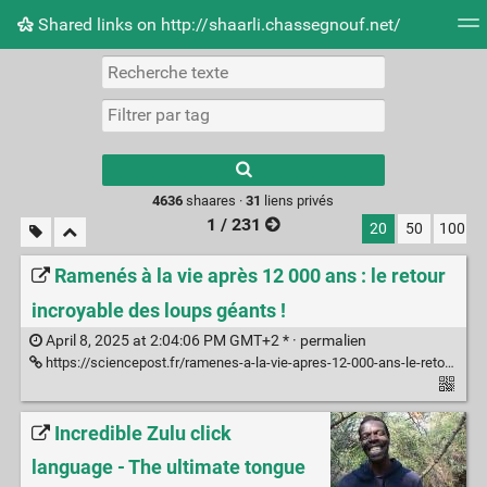
Shared links on http://shaarli.chassegnouf.net/
Nuage de tags
Mur d'images
Quotidien
Flux RS
Type 1 or more
characters for
results.
4636
shaares ·
31
liens privés
1 / 231
20
50
100
Ramenés à la vie après 12 000 ans : le retour
incroyable des loups géants !
April 8, 2025 at 2:04:06 PM GMT+2 * ·
permalien
https://sciencepost.fr/ramenes-a-la-vie-apres-12-000-ans-le-retour-incroyable-des-loups-geants/
Incredible Zulu click
language - The ultimate tongue