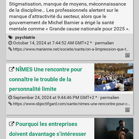
Stigmatisation, manque de moyens, méconnaissance
de la discipline… Les professionnels alertent sur le
manque d'attractivité du secteur, alors que le
gouvernement de Michel Barnier a érigé la santé
mentale comme « Grande cause nationale pour 2025 ».
psychiatrie
October 14, 2024 at 7:44:52 AM GMT+2 * ·
permalien
https://www.marianne.net/societe/sante/on-a-limpression-que-tous-les-psys-ont-des-problemes-la-psychiatrie-la-mal-aimee-des-etudiants-en-medecine
NÎMES Une rencontre pour
connaître le trouble de la
personnalité limite
September 24, 2024 at 9:44:46 PM GMT+2 * ·
permalien
https://www.objectifgard.com/sante/nimes-une-rencontre-pour-connaitre-le-trouble-de-la-personnalite-limite-134297.php
Pourquoi les entreprises
doivent davantage s’intéresser