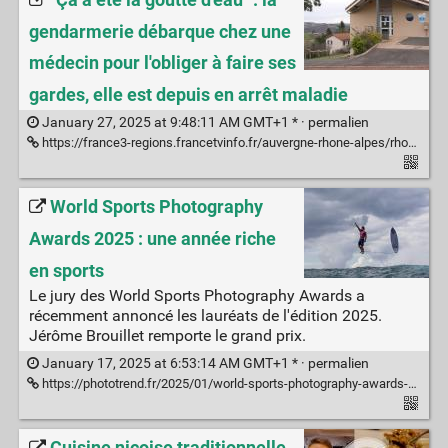
gendarmerie débarque chez une
médecin pour l'obliger à faire ses
gardes, elle est depuis en arrêt maladie
January 27, 2025 at 9:48:11 AM GMT+1 * ·
permalien
https://france3-regions.francetvinfo.fr/auvergne-rhone-alpes/rhone/ca-a-ete-la-goutte-d-eau-la-gendarmerie-debarque-chez-une-medecin-pour-l-obliger-a-faire-ses-gardes-elle-est-depuis-en-arret-maladie-3097615.html
World Sports Photography
Awards 2025 : une année riche
en sports
Le jury des World Sports Photography Awards a
récemment annoncé les lauréats de l'édition 2025.
Jérôme Brouillet remporte le grand prix.
January 17, 2025 at 6:53:14 AM GMT+1 * ·
permalien
https://phototrend.fr/2025/01/world-sports-photography-awards-2025/