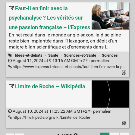
Faut-il en finir avec la
psychanalyse ? Les vérités sur
une passion française – L'Express
En net recul dans le monde anglo-saxon, la discipline
reste bien implantée dans l’Hexagone, en dépit d’un
maigre bilan scientifique et d’errements dans l...
Idées-et-débats
·
Santé
·
Sciences-et-Santé
·
Sciences
August 11, 2024 at 9:13:16 AM GMT+2 * ·
permalien
https://www.lexpress.fr/idees-et-debats/faut-il-en-finir-avec-la-psychanalyse-les-verites-sur-une-passion-francaise-YJ2H4S7THRFUTCFNPSHIDWXSPM/
Limite de Roche — Wikipédia
August 10, 2024 at 11:23:22 AM GMT+2 * ·
permalien
https://fr.wikipedia.org/wiki/Limite_de_Roche