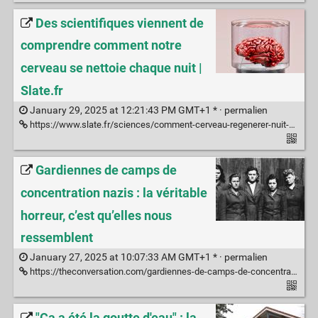
Des scientifiques viennent de
comprendre comment notre
cerveau se nettoie chaque nuit |
Slate.fr
January 29, 2025 at 12:21:43 PM GMT+1 * ·
permalien
https://www.slate.fr/sciences/comment-cerveau-regenerer-nuit-sommeil-nettoyage-dechet-souris-experience-scientifique
Gardiennes de camps de
concentration nazis : la véritable
horreur, c’est qu’elles nous
ressemblent
January 27, 2025 at 10:07:33 AM GMT+1 * ·
permalien
https://theconversation.com/gardiennes-de-camps-de-concentration-nazis-la-veritable-horreur-cest-quelles-nous-ressemblent-241289
"Ça a été la goutte d'eau" : la