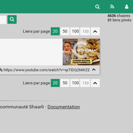
4636
shaares
Type 1 or
31
liens privés
more
characters
Liens par page
20
50
100
for
results.
https://www.youtube.com/watch?v=vpTlDQ2NWZE
Liens par page
20
50
100
a communauté Shaarli ·
Documentation