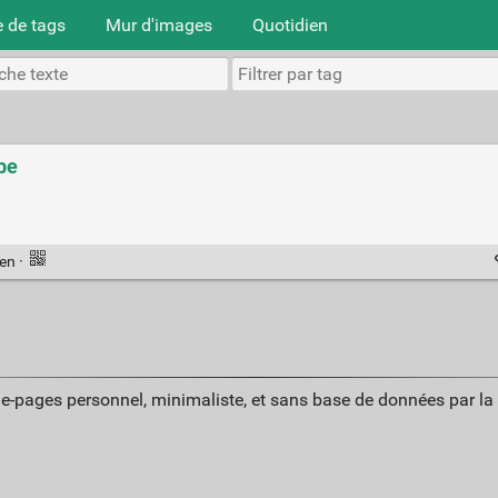
 de tags
Mur d'images
Quotidien
be
ien
·
ue-pages personnel, minimaliste, et sans base de données par l