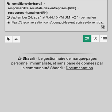
conditions-de-travail
·
responsabilité-sociétale-des-entreprises-(RSE)
·
ressources-humaines-(RH)
September 24, 2024 at 9:44:16 PM GMT+2 * ·
permalien
https://theconversation.com/pourquoi-les-entreprises-doivent-davantage-sinteresser-au-trouble-de-la-personnalite-borderline-238816
20
50
100
Shaarli
· Le gestionnaire de marque-pages
personnel, minimaliste, et sans base de données par
la communauté Shaarli ·
Documentation