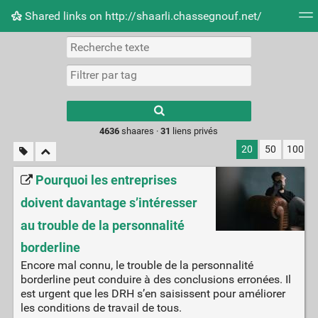
Shared links on http://shaarli.chassegnouf.net/
Nuage de tags
Mur d'images
Quotidien
Flux RS
Type 1 or more
characters for
results.
4636
shaares ·
31
liens privés
20
50
100
Pourquoi les entreprises
doivent davantage s’intéresser
au trouble de la personnalité
borderline
Encore mal connu, le trouble de la personnalité
borderline peut conduire à des conclusions erronées. Il
est urgent que les DRH s’en saisissent pour améliorer
les conditions de travail de tous.