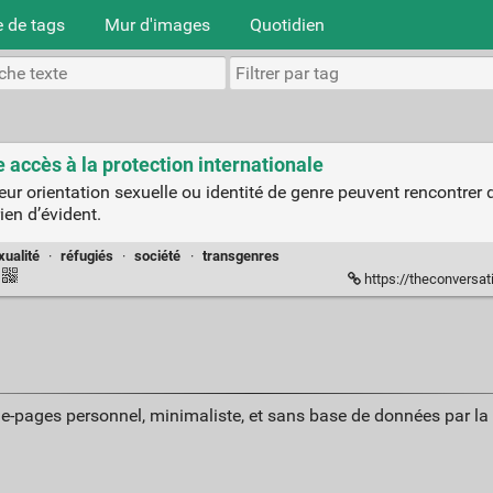
 de tags
Mur d'images
Quotidien
e accès à la protection internationale
ur orientation sexuelle ou identité de genre peuvent rencontrer d
ien d’évident.
ualité
·
réfugiés
·
société
·
transgenres
https://theconversation.com/r
ue-pages personnel, minimaliste, et sans base de données par l