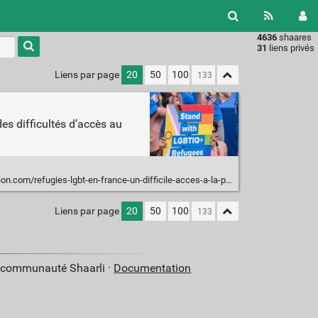
4636
shaares
Type 1 or
31
liens privés
more
characters
Liens par page
20
50
100
for
results.
es difficultés d’accès au
efugies-lgbt-en-france-un-difficile-acces-a-la-protection-internationale-229264
Liens par page
20
50
100
a communauté Shaarli ·
Documentation