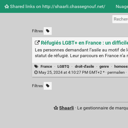
Shared links on http://shaarli.chassegnouf.net/
Nuage
Filtres
Réfugiés LGBT+ en France : un difficil
Les personnes demandant l’asile au motif de le
statut de réfugié. Leur parcours en France n’a r
France
·
LGBTQ
·
droit-d'asile
·
genre
·
homosex
May 25, 2024 at 4:10:27 PM GMT+2 * ·
permalien
·
Filtres
Shaarli
· Le gestionnaire de marq