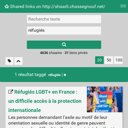
Shared links on http://shaarli.chassegnouf.net/
Nuage de tags
Mur d'images
Quotidien
Flux RS
Type 1 or more
characters for
results.
4636
shaares ·
31
liens privés
20
50
100
1 résultat taggé
réfugiés
Réfugiés LGBT+ en France :
un difficile accès à la protection
internationale
Les personnes demandant l’asile au motif de leur
orientation sexuelle ou identité de genre peuvent