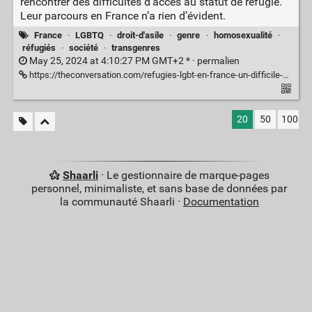
rencontrer des difficultés d’accès au statut de réfugié.
Leur parcours en France n’a rien d’évident.
France
·
LGBTQ
·
droit-d'asile
·
genre
·
homosexualité
·
réfugiés
·
société
·
transgenres
May 25, 2024 at 4:10:27 PM GMT+2 * ·
permalien
https://theconversation.com/refugies-lgbt-en-france-un-difficile-acces-a-la-protection-internationale-229264
20
50
100
Shaarli
· Le gestionnaire de marque-pages
personnel, minimaliste, et sans base de données par
la communauté Shaarli ·
Documentation