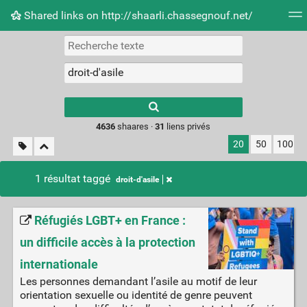
Shared links on http://shaarli.chassegnouf.net/
Nuage de tags
Mur d'images
Quotidien
Flux RS
Type 1 or more
characters for
results.
4636
shaares ·
31
liens privés
20
50
100
1 résultat taggé
droit-d'asile
Réfugiés LGBT+ en France :
un difficile accès à la protection
internationale
Les personnes demandant l’asile au motif de leur
orientation sexuelle ou identité de genre peuvent