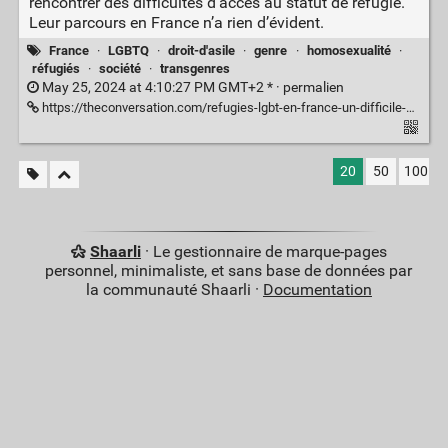
rencontrer des difficultés d’accès au statut de réfugié.
Leur parcours en France n’a rien d’évident.
France
·
LGBTQ
·
droit-d'asile
·
genre
·
homosexualité
·
réfugiés
·
société
·
transgenres
May 25, 2024 at 4:10:27 PM GMT+2 * ·
permalien
https://theconversation.com/refugies-lgbt-en-france-un-difficile-acces-a-la-protection-internationale-229264
20
50
100
Shaarli
· Le gestionnaire de marque-pages
personnel, minimaliste, et sans base de données par
la communauté Shaarli ·
Documentation