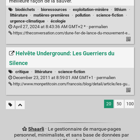
meilleure façon de la sauver.
biodéchets
·
bioressources
·
exploitation-minière
·
lithium
·
littérature
·
matières-premières
·
pollution
·
science-fiction
·
urgence-climatique
·
écologie
April 27, 2024 at 8:43:36 AM GMT+2 * ·
permalien
https://theconversation.com/dune-fer-de-lance-du-mouvement-environnemental-qui-a-participe-a-lessor-de-lecologie-226078
Helvête Underground: Les Guerriers du
Silence
critique
·
littérature
·
science-fiction
December 23, 2011 at 8:59:01 AM GMT+1 ·
permalien
http://www.monpetitcoin.com/francois/blog/detail/article/les-guerriers-du-silence/
20
50
100
Shaarli
· Le gestionnaire de marque-pages
personnel, minimaliste, et sans base de données par