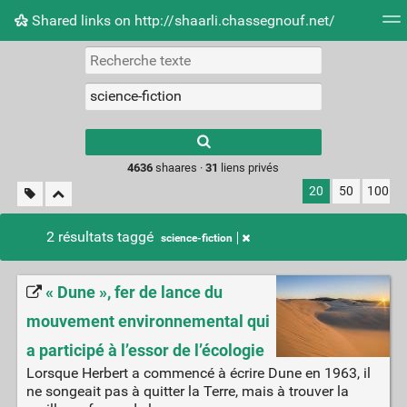
Shared links on http://shaarli.chassegnouf.net/
Nuage de tags
Mur d'images
Quotidien
Flux RS
Type 1 or more
characters for
results.
4636
shaares ·
31
liens privés
20
50
100
2 résultats taggé
science-fiction
« Dune », fer de lance du
mouvement environnemental qui
a participé à l’essor de l’écologie
Lorsque Herbert a commencé à écrire Dune en 1963, il
ne songeait pas à quitter la Terre, mais à trouver la