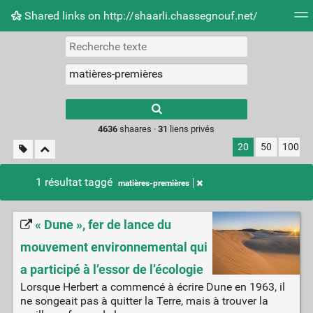
Shared links on http://shaarli.chassegnouf.net/
Nuage de tags
Mur d'images
Quotidien
Flux RS
Type 1 or more
characters for
results.
4636
shaares ·
31
liens privés
20
50
100
1 résultat taggé
matières-premières
« Dune », fer de lance du
mouvement environnemental qui
a participé à l’essor de l’écologie
Lorsque Herbert a commencé à écrire Dune en 1963, il
ne songeait pas à quitter la Terre, mais à trouver la