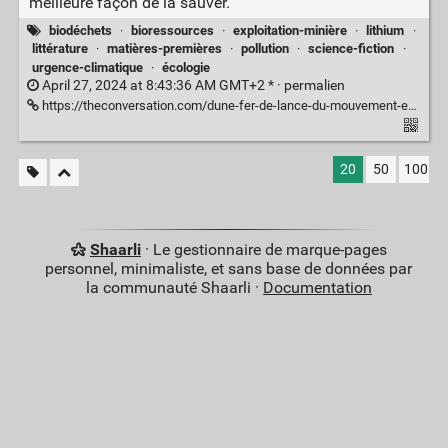
meilleure façon de la sauver.
biodéchets
·
bioressources
·
exploitation-minière
·
lithium
·
littérature
·
matières-premières
·
pollution
·
science-fiction
·
urgence-climatique
·
écologie
April 27, 2024 at 8:43:36 AM GMT+2 * ·
permalien
https://theconversation.com/dune-fer-de-lance-du-mouvement-environnemental-qui-a-participe-a-lessor-de-lecologie-226078
20
50
100
Shaarli
· Le gestionnaire de marque-pages
personnel, minimaliste, et sans base de données par
la communauté Shaarli ·
Documentation