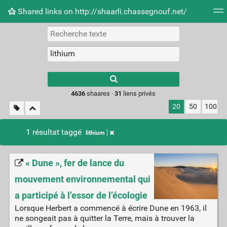
Shared links on http://shaarli.chassegnouf.net/
Nuage de tags
Mur d'images
Quotidien
Flux RS
Type 1 or more
characters for
results.
4636
shaares ·
31
liens privés
20
50
100
1 résultat taggé
lithium
« Dune », fer de lance du
mouvement environnemental qui
a participé à l’essor de l’écologie
Lorsque Herbert a commencé à écrire Dune en 1963, il
ne songeait pas à quitter la Terre, mais à trouver la