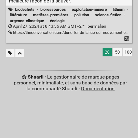
meilleure façon de la sauver.
biodéchets
·
bioressources
·
exploitation-minière
·
lithium
·
littérature
·
matières-premières
·
pollution
·
science-fiction
·
urgence-climatique
·
écologie
April 27, 2024 at 8:43:36 AM GMT+2 * ·
permalien
https://theconversation.com/dune-fer-de-lance-du-mouvement-environnemental-qui-a-participe-a-lessor-de-lecologie-226078
20
50
100
Shaarli
· Le gestionnaire de marque-pages
personnel, minimaliste, et sans base de données par
la communauté Shaarli ·
Documentation