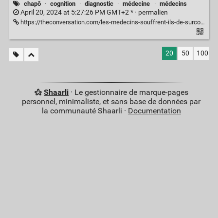
chapô
·
cognition
·
diagnostic
·
médecine
·
médecins
April 20, 2024 at 5:27:26 PM GMT+2 * ·
permalien
https://theconversation.com/les-medecins-souffrent-ils-de-surconfiance-lorsquils-prennent-des-decisions-dans-lincertitude-221273
20
50
100
Shaarli
· Le gestionnaire de marque-pages
personnel, minimaliste, et sans base de données par
la communauté Shaarli ·
Documentation