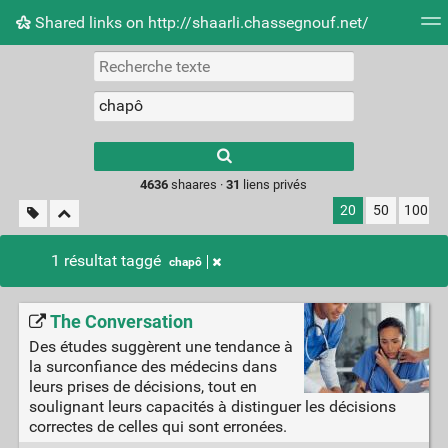
Shared links on http://shaarli.chassegnouf.net/
Nuage de tags
Mur d'images
Quotidien
Flux RS
Type 1 or more
characters for
results.
4636
shaares ·
31
liens privés
20
50
100
1 résultat taggé
chapô
The Conversation
Des études suggèrent une tendance à
la surconfiance des médecins dans
leurs prises de décisions, tout en
soulignant leurs capacités à distinguer les décisions
correctes de celles qui sont erronées.